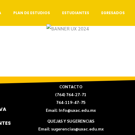
A
PLAN DE ESTUDIOS
ESTUDIANTES
EGRESADOS
CONTACTO
(764) 764-27-71
764-119-47-75
VA
Email: Info@uxac.edu.mx
QUEJAS Y SUGERENCIAS
NTES
Email: sugerencias@uxac.edu.mx