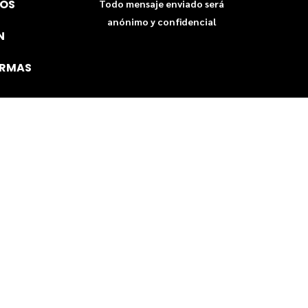
OS
Todo mensaje enviado será
anónimo y confidencial
N
ORMAS