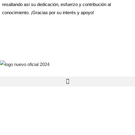
resaltando así su dedicación, esfuerzo y contribución al
conocimiento. ¡Gracias por su interés y apoyo!
CONTACTO
(764) 764-27-71
764-119-47-75
Email: Info@uxac.edu.mx